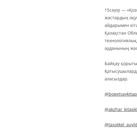
15сәуір — «Қо
жастардың оқу
айдарымен кіт
Қазақстан Обл
технологиялық 
ауданының жас
Байқау қорыты
Қатысушыларды
аласыздар.
@bogetsaykita
@akzhar_kitap
@tasotkel_auyl