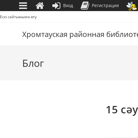
Вход
Регистрация
Перейти
Ескі сайтымызға өту
к
содержимому
Хромтауская районная библиот
Блог
15 сә