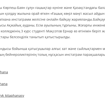
зы Көрпеш-Баян сұлу» ғашықтар күніне және Қазақстандағы бал
ын қолдау жылына орай өткен «Ғашық көңіл мәңгі жасыл айдын
апхана инстаграмм желісіне онлайн байқау жарияланды.Байқау
ысы Ақжайық ауданы, Есім ауылының тұрғыны, Жоғарғы инжене
колледжінің 3 курс студенті Мақсотов Ернар өз өтінімін беріп 
тары белсенділік танытып қатыстырылды.
ндысы бойынша қатысушылар алғыс хат және сыйлықтармен м
ң бейнероликтерінің толық нұсқасын инстаграм парақшалар
phana
khana
dyk_kitaphanasy