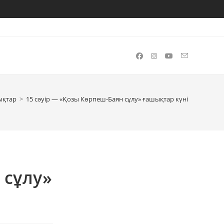
ықтар
>
15 сәуір — «Қозы Көрпеш-Баян сұлу» ғашықтар күні
 сұлу»