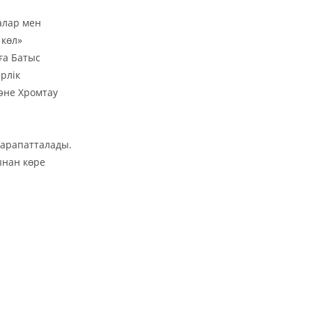
алар мен
 көл»
ға Батыс
рлік
және Хромтау
арапатталады.
ынан көре