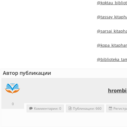
@koktau_biblio
@tassay_kitaph
@sarsai_kitaph
@kopa_kitapha
@biblioteka_ta
Автор публикации
hrombi
0
Комментарии: 0
Публикации: 660
Регистр