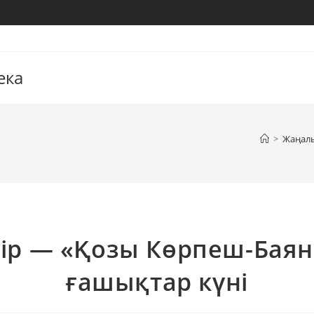
ека
>
Жаңал
уір — «Қозы Көрпеш-Баян
ғашықтар күні