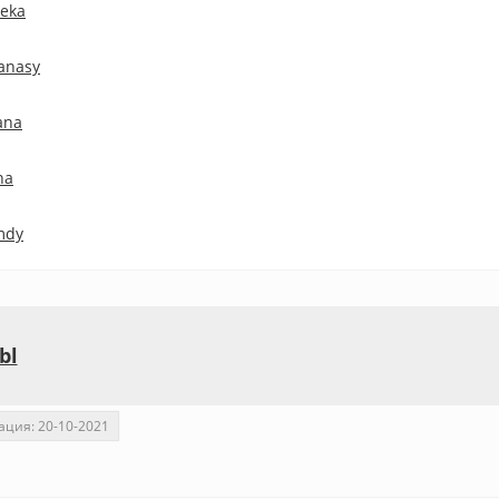
teka
anasy
ana
na
mdy
bl
ация: 20-10-2021