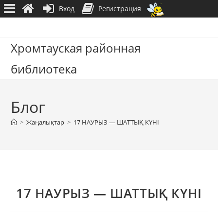
Вход
Регистрация
Перейти
к
Хромтауская районная
содержимому
библиотека
Блог
>
Жаңалықтар
>
17 НАУРЫЗ — ШАТТЫҚ КҮНІ
17 НАУРЫЗ — ШАТТЫҚ КҮНІ