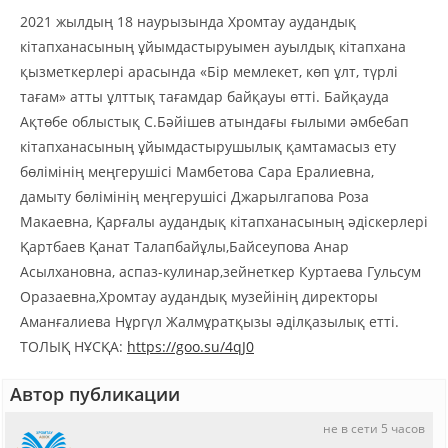
2021 жылдың 18 наурызында Хромтау аудандық
кітапханасының ұйымдастыруымен ауылдық кітапхана
қызметкерлері арасында «Бір мемлекет, көп ұлт, түрлі
тағам» атты ұлттық тағамдар байқауы өтті. Байқауда
Ақтөбе облыстық С.Бәйішев атындағы ғылыми әмбебап
кітапханасының ұйымдастырушылық қамтамасыз ету
бөлімінің меңгерушісі Мамбетова Сара Ералиевна,
дамыту бөлімінің меңгерушісі Джарылгапова Роза
Макаевна, Қарғалы аудандық кітапханасының әдіскерлері
Қартбаев Қанат Талапбайұлы,Байсеупова Анар
Асылхановна, аспаз-кулинар,зейнеткер Куртаева Гульсум
Оразаевна,Хромтау аудандық музейінің директоры
Аманғалиева Нұргүл Жалмұратқызы әділқазылық етті.
ТОЛЫҚ НҰСҚА:
https://goo.su/4qJ0
Автор публикации
не в сети 5 часов