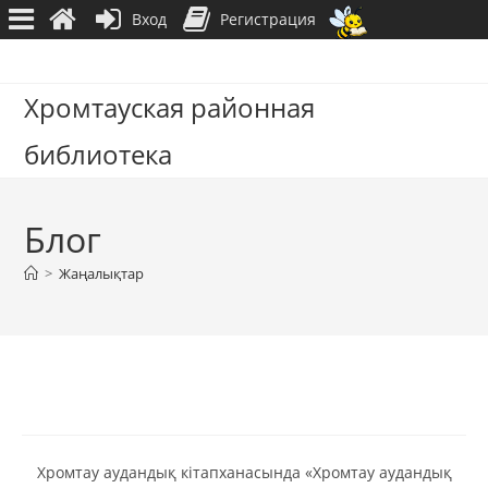
Вход
Регистрация
Перейти
к
Хромтауская районная
содержимому
библиотека
Блог
>
Жаңалықтар
Хромтау аудандық кітапханасында «Хромтау аудандық