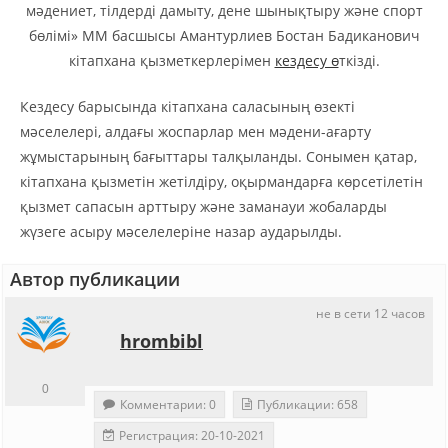
мәдениет, тілдерді дамыту, дене шынықтыру және спорт
бөлімі» ММ басшысы Амантурлиев Бостан Бадиканович
кітапхана қызметкерлерімен
кездесу ө
ткізді.
Кездесу барысында кітапхана саласының өзекті
мәселелері, алдағы жоспарлар мен мәдени-ағарту
жұмыстарының бағыттары талқыланды. Сонымен қатар,
кітапхана қызметін жетілдіру, оқырмандарға көрсетілетін
қызмет сапасын арттыру және заманауи жобаларды
жүзеге асыру мәселелеріне назар аударылды.
Автор публикации
не в сети 12 часов
hrombibl
0
Комментарии: 0
Публикации: 658
Регистрация: 20-10-2021