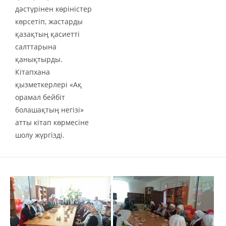
дәстүрінен көріністер
көрсетіп, жастарды
қазақтың қасиетті
салттарына
қанықтырды.
Кітапхана
қызметкерлері «Ақ
орамал бейбіт
болашақтың негізі»
атты кітап көрмесіне
шолу жүргізді.