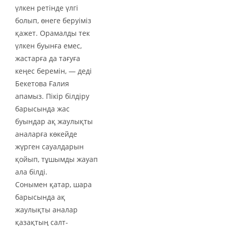
үлкен ретінде үлгі
болып, өнеге беруіміз
қажет. Орамалды тек
үлкен буынға емес,
жастарға да тағуға
кеңес беремін, — деді
Бекетова Ғалия
апамыз. Пікір білдіру
барысында жас
буындар ақ жаулықты
аналарға көкейде
жүрген сауалдарын
қойып, тұшымды жауап
ала білді.
Сонымен қатар, шара
барысында ақ
жаулықты аналар
қазақтың салт-