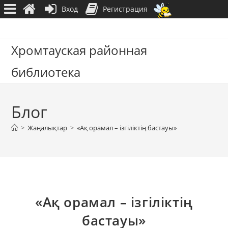
Вход
Регистрация
Перейти
к
Хромтауская районная
содержимому
библиотека
Блог
>
Жаңалықтар
>
«Ақ орамал – ізгіліктің бастауы»
«Ақ орамал – ізгіліктің
бастауы»