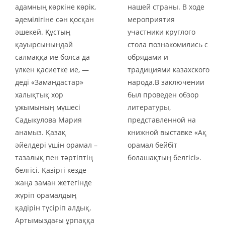
адамның көркіне көрік,
нашей страны. В ходе
әдемілігіне сән қосқан
мероприятия
әшекей. Құстың
участники круглого
қауырсынындай
стола познакомились с
салмаққа ие болса да
обрядами и
үлкен қасиетке ие, —
традициями казахского
деді «Замандастар»
народа.В заключении
халықтық хор
был проведен обзор
ұжымының мүшесі
литературы,
Садыкулова Мария
представленной на
анамыз. Қазақ
книжной выставке «Ақ
әйелдері үшін орамал –
орамал бейбіт
тазалық пен тәртіптің
болашақтың белгісі».
белгісі. Қазіргі кезде
жаңа заман жетегінде
жүріп орамалдың
қадірін түсіріп алдық.
Артымыздағы ұрпаққа