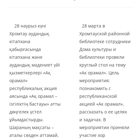
28 наурыз күні
28 марта в
Хромтау аудандық
Хромтауской районной
кітапхана
библиотеке сотрудники
қабырғасында
Дома культуры и
кітапхана және
библиотеки провели
аудандық мәдениет үйі
круглый стол на тему
қызметкерлері «Ақ
«Ак орамал». Цель
орамал»
мероприятия:
республикалық акция
познакомить с
аясында «Ақ орамал –
республиканской
ізгіліктің бастауы» атты
акцией «Ак орамал»,
дөңгелек үстел
рассказать о ее целях
ұйымдастырды.
и задачах. В
Шараның мақсаты –
мероприятии приняли
аталы сөзден аттамай,
участие хор