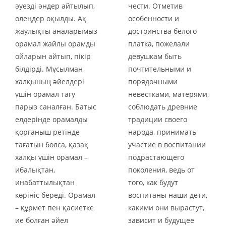
әуезді әндер айтылып,
чести. Отметив
өлеңдер оқылды. Ақ
особенности и
жаулықты аналарымыз
достоинства белого
орамал жайлы орамды
платка, пожелали
ойларын айтып, пікір
девушкам быть
білдірді. Мұсылман
почтительными и
халқының әйелдері
порядочными
үшін орамал тағу
невестками, матерями,
парыз саналған. Батыс
соблюдать древние
елдерінде орамалды
традиции своего
қорғаныш ретінде
народа, принимать
тағатын болса, қазақ
участие в воспитании
халқы үшін орамал –
подрастающего
ибалықтан,
поколения, ведь от
инабаттылықтан
того, как будут
көрініс береді. Орамал
воспитаны наши дети,
– құрмет пен қасиетке
какими они вырастут,
ие болған әйел
зависит и будущее