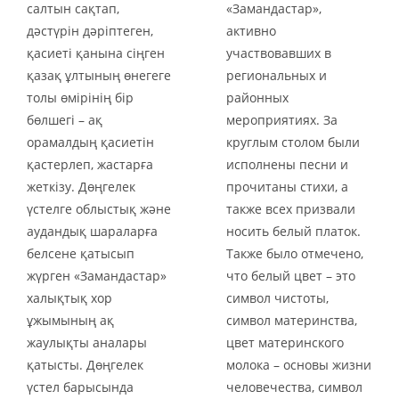
салтын сақтап,
«Замандастар»,
дәстүрін дәріптеген,
активно
қасиеті қанына сіңген
участвовавших в
қазақ ұлтының өнегеге
региональных и
толы өмірінің бір
районных
бөлшегі – ақ
мероприятиях. За
орамалдың қасиетін
круглым столом были
қастерлеп, жастарға
исполнены песни и
жеткізу. Дөңгелек
прочитаны стихи, а
үстелге облыстық және
также всех призвали
аудандық шараларға
носить белый платок.
белсене қатысып
Также было отмечено,
жүрген «Замандастар»
что белый цвет – это
халықтық хор
символ чистоты,
ұжымының ақ
символ материнства,
жаулықты аналары
цвет материнского
қатысты. Дөңгелек
молока – основы жизни
үстел барысында
человечества, символ