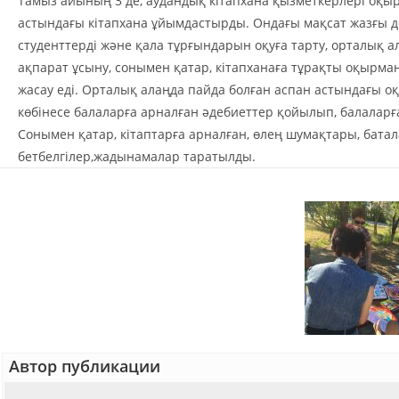
Тамыз айының 3 де, аудандық кітапхана қызметкерлері оқ
астындағы кітапхана ұйымдастырды. Ондағы мақсат жазғы 
студенттерді және қала тұрғындарын оқуға тарту, орталық 
ақпарат ұсыну, сонымен қатар, кітапханаға тұрақты оқырман
жасау еді. Орталық алаңда пайда болған аспан астындағы 
көбінесе балаларға арналған әдебиеттер қойылып, балалар
Сонымен қатар, кітаптарға арналған, өлең шумақтары, батал
бетбелгілер,жадынамалар таратылды.
Автор публикации