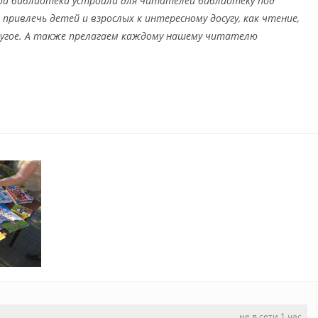
ой библиотеки устроили для читателей библиотеку под
ивлечь детей и взрослых к интересному досугу, как чтение,
ругое. А также прелагаем каждому нашему читателю
не в сети 1 час