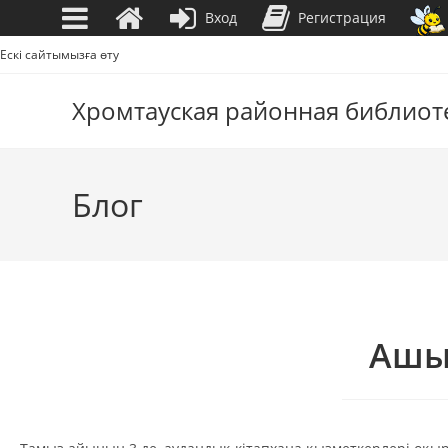
Вход
Регистрация
Перейти
Ескі сайтымызға өту
к
содержимому
Хромтауская районная библиот
Блог
Ашы