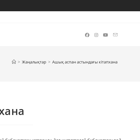
>
Жаңалықтар
>
Ашық аспан астындағы кітапхана
хана