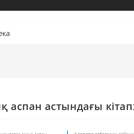
ека
қ аспан астындағы кітап