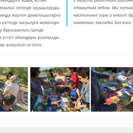
ырмандарға ашық аспан
3 августа работники районн
демалыс кезінде оқушыларды,
открытым небом. Мы хотим пр
алаңда жүрген демалушыларға
настольные игры и многое д
 ретінде жазылуға мүмкіндік
памятные закладки для книг.
оқу бұрышының ішінде
ға үстел ойындары ұсынылды.
ар жазылған естелік