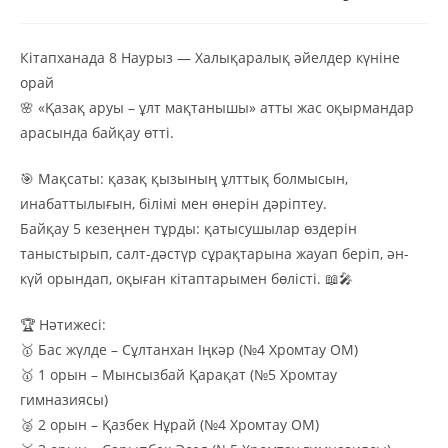
Кітапханада 8 Наурыз — Халықаралық әйелдер күніне
орай
🌸 «Қазақ аруы – ұлт мақтанышы» атты жас оқырмандар
арасында байқау өтті.
🎯 Мақсаты: қазақ қызының ұлттық болмысын,
инабаттылығын, білімі мен өнерін дәріптеу.
Байқау 5 кезеңнен тұрды: қатысушылар өздерін
таныстырып, салт-дәстүр сұрақтарына жауап беріп, ән-
күй орындап, оқыған кітаптарымен бөлісті. 📖🎤
🏆 Нәтижесі:
🥇 Бас жүлде – Сұлтанхан Іңкәр (№4 Хромтау ОМ)
🥇 1 орын – Мынсызбай Қарақат (№5 Хромтау
гимназиясы)
🥈 2 орын – Қазбек Нұрай (№4 Хромтау ОМ)