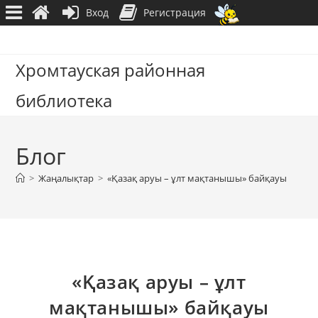
Вход
Регистрация
Перейти
к
Хромтауская районная
содержимому
библиотека
Блог
>
Жаңалықтар
>
«Қазақ аруы – ұлт мақтанышы» байқауы
«Қазақ аруы – ұлт
мақтанышы» байқауы