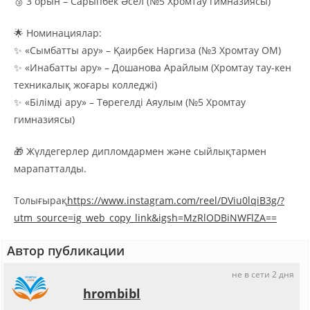
🥉 3 орын – Сарыпбек Әсел (№5 Хромтау гимназиясы)
🌟 Номинациялар:
✨ «Сымбатты ару» – Қаирбек Наргиза (№3 Хромтау ОМ)
✨ «Инабатты ару» – Дошанова Арайлым (Хромтау тау-кен
техникалық жоғары колледжі)
✨ «Білімді ару» – Төрегелді Аяулым (№5 Хромтау
гимназиясы)
🎁 Жүлдегерлер дипломдармен және сыйлықтармен
марапатталды.
Толығырақ
https://www.instagram.com/reel/DViu0lqiB3g/?
utm_source=ig_web_copy_link&igsh=MzRlODBiNWFlZA==
Автор публикации
не в сети 2 дня
hrombibl