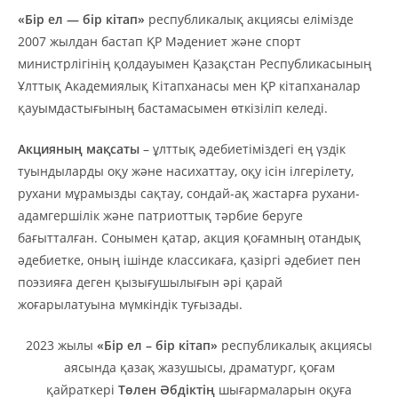
«Бір ел — бір кітап»
республикалық акциясы елімізде
2007 жылдан бастап ҚР Мәдениет және спорт
министрлігінің қолдауымен Қазақстан Республикасының
Ұлттық Академиялық Кітапханасы мен ҚР кітапханалар
қауымдастығының бастамасымен өткізіліп келеді.
Акцияның мақсаты
– ұлттық әдебиетіміздегі ең үздік
туындыларды оқу және насихаттау, оқу ісін ілгерілету,
рухани мұрамызды сақтау, сондай-ақ жастарға рухани-
адамгершілік және патриоттық тәрбие беруге
бағытталған. Сонымен қатар, акция қоғамның отандық
әдебиетке, оның ішінде классикаға, қазіргі әдебиет пен
поэзияға деген қызығушылығын әрі қарай
жоғарылатуына мүмкіндік туғызады.
2023 жылы
«Бір ел – бір кітап»
республикалық акциясы
аясында қазақ жазушысы, драматург, қоғам
қайраткері
Төлен Әбдіктің
шығармаларын оқуға