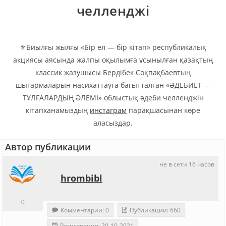
челленджі
⚜️Биылғы жылғы «Бір ел — бір кітап» республикалық
акциясы аясында жалпы оқылымға ұсынылған қазақтың
классик жазушысы Бердібек Соқпақбаевтың
шығармаларын насихаттауға бағытталған «ӘДЕБИЕТ —
ТҰЛҒАЛАРДЫҢ ӘЛЕМІ» облыстық әдеби челленджін
кітапханамыздың
инстаграм
парақшасынан көре
аласыздар.
Автор публикации
не в сети 16 часов
hrombibl
0
Комментарии: 0
Публикации: 660
Регистрация: 20-10-2021