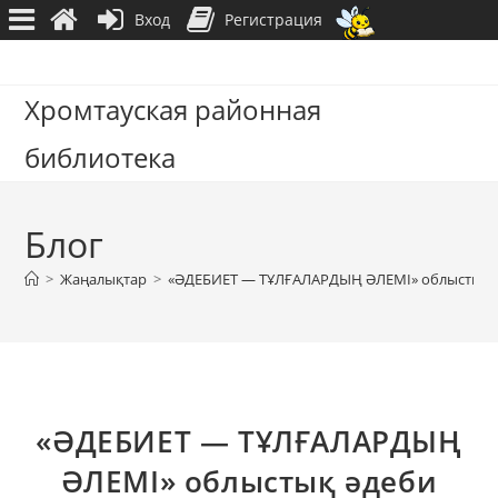
Вход
Регистрация
Перейти
к
Хромтауская районная
содержимому
библиотека
Блог
>
Жаңалықтар
>
«ӘДЕБИЕТ — ТҰЛҒАЛАРДЫҢ ӘЛЕМІ» облыстық ә
«ӘДЕБИЕТ — ТҰЛҒАЛАРДЫҢ
ӘЛЕМІ» облыстық әдеби