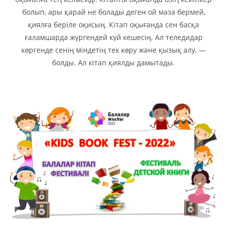
болып, ары қарай не болады деген ой маза бермей,
қиялға беріле оқисың. Кітап оқығанда сен басқа
ғаламшарда жүргендей күй кешесің. Ал теледидар
көргенде сенің міндетің тек көру және қызық алу, —
болды. Ал кітап қиялды дамытады.