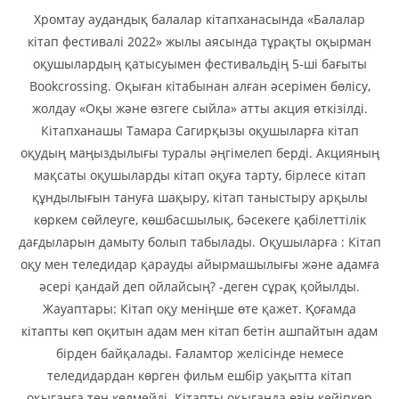
Хромтау аудандық балалар кітапханасында «Балалар
кітап фестивалі 2022» жылы аясында тұрақты оқырман
оқушылардың қатысуымен фестивальдің 5-ші бағыты
Bookcrossing. Оқыған кітабынан алған әсерімен бөлісу,
жолдау «Оқы және өзгеге сыйла» атты акция өткізілді.
Кітапханашы Тамара Сагирқызы оқушыларға кітап
оқудың маңыздылығы туралы әңгімелеп берді. Акцияның
мақсаты оқушыларды кітап оқуға тарту, бірлесе кітап
құндылығын тануға шақыру, кітап таныстыру арқылы
көркем сөйлеуге, көшбасшылық, бәсекеге қабілеттілік
дағдыларын дамыту болып табылады. Оқушыларға : Кітап
оқу мен теледидар қарауды айырмашылығы және адамға
әсері қандай деп ойлайсың? -деген сұрақ қойылды.
Жауаптары: Кітап оқу меніңше өте қажет. Қоғамда
кітапты көп оқитын адам мен кітап бетін ашпайтын адам
бірден байқалады. Ғаламтор желісінде немесе
теледидардан көрген фильм ешбір уақытта кітап
оқығанға тең келмейді. Кітапты оқығанда өзің кейіпкер