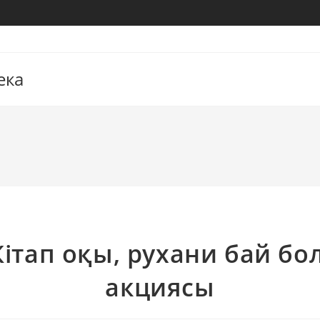
ека
Кітап оқы, рухани бай бол
акциясы