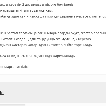
қсы көретін 2 досыңызды пікірге белгілеңіз.
ханамыздағы кітаптарды оқыңыз.
табыңыздан кейін қысқаша пікір қалдырыңыз немесе кітапты бі
ннен бастап талғамыңа сай шығармаларды оқуға, жастар арасын
 кітапты өздеріңіздің таңдауыңызға мүмкіндік береміз.
 оқыған жастарға жоғарыдағы кітаптар сыйға тартылады.
2024 жылдың 20 желтоқсанында жарияланады!
ыларға сәттілік!
bl