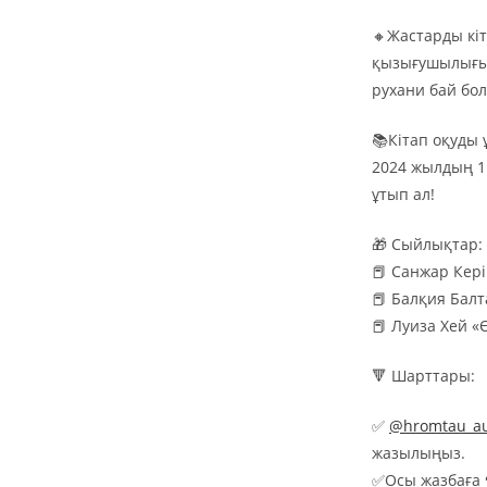
🔸Жастарды кіт
қызығушылығын
рухани бай бол
📚Кітап оқуды 
2024 жылдың 1
ұтып ал!
🎁 Сыйлықтар:
📕 Санжар Кері
📕 Балқия Бал
📕 Луиза Хей «
🔻 Шарттары:
✅
@hromtau_au
жазылыңыз.
✅Осы жазбаға 