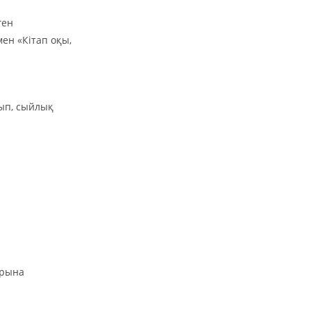
ген
н «Кітап оқы,
қып, сыйлық
арына