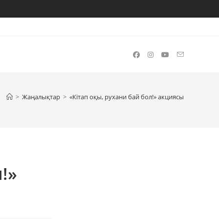
>
Жаңалықтар
>
«Кітап оқы, рухани бай бол!» акциясы
!»