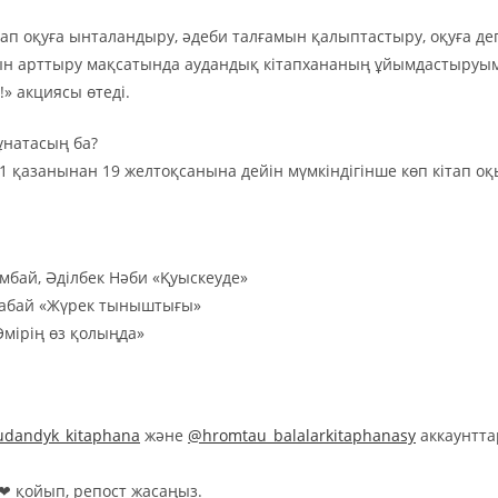
ап оқуға ынталандыру, әдеби талғамын қалыптастыру, оқуға де
 арттыру мақсатында аудандық кітапхананың ұйымдастыруыме
!» акциясы өтеді.
ұнатасың ба?
1 қазанынан 19 желтоқсанына дейін мүмкіндігінше көп кітап о
мбай, Әділбек Нәби «Қуыскеуде»
табай «Жүрек тыныштығы»
Өмірің өз қолыңда»
dandyk_kitaphana
және
@hromtau_balalarkitaphanasy
аккаунтт
❤ қойып, репост жасаңыз.