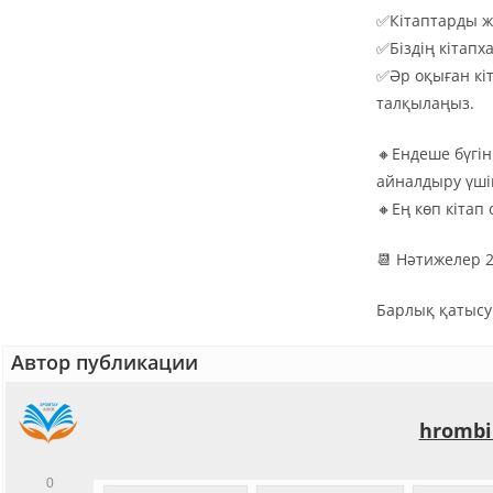
✅Кітаптарды жа
✅Біздің кітап
✅Әр оқыған кі
талқылаңыз.
🔸Ендеше бүгі
айналдыру үшін
🔸Ең көп кітап
📆 Нәтижелер 
Барлық қатысуш
Автор публикации
hrombi
0