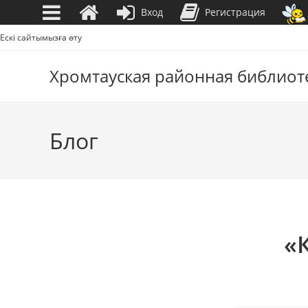
Вход
Регистрация
Перейти
Ескі сайтымызға өту
к
содержимому
Хромтауская районная библиот
Блог
«