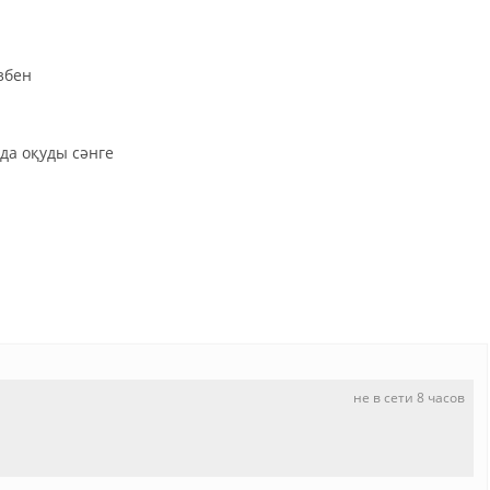
збен
да оқуды сәнге
не в сети 8 часов