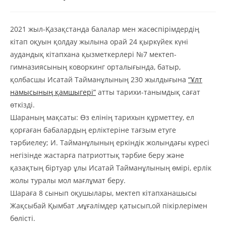
2021 жыл-Қазақстанда балалар мен жасөспірімдердің
кітап оқуын қолдау жылына орай 24 қыркүйек күні
аудандық кітапхана қызметкерлері №7 мектеп-
гимназиясының коворкинг орталығында, батыр,
қолбасшы Исатай Тайманұлының 230 жылдығына
“Ұлт
намысының қамшыгері”
атты тарихи-танымдық сағат
өткізді.
Шараның мақсаты: Өз елінің тарихын құрметтеу, ел
қорғаған бабалардың ерліктеріне тағзым етуге
тәрбиелеу; И. Тайманұлының еркіндік жолындағы күресі
негізінде жастарға патриоттық тәрбие беру және
қазақтың біртуар ұлы Исатай Тайманұлының өмірі, ерлік
жолы туралы мол мағлұмат беру.
Шараға 8 сынып оқушылары, мектеп кітапханашысы
Жақсыбай Қымбат ,мұғалімдер қатысып,ой пікірлерімен
бөлісті.