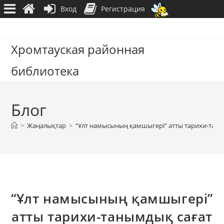
Вход
Регистрация
Перейти
к
Хромтауская районная
содержимому
библиотека
Блог
>
Жаңалықтар
>
“Ұлт намысының қамшыгері” атты тарихи-таны
“Ұлт намысының қамшыгері”
атты тарихи-танымдық сағат