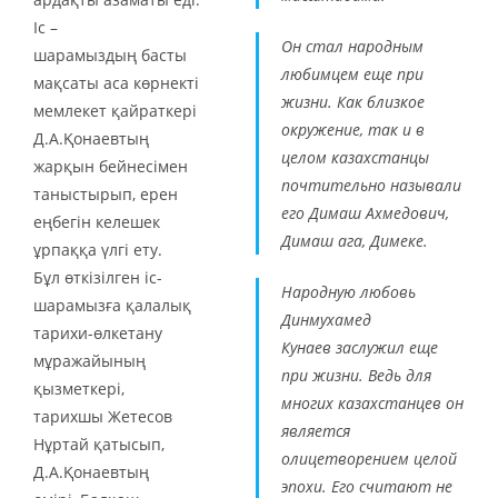
Іс –
Он стал народным
шарамыздың басты
любимцем еще при
мақсаты аса көрнекті
жизни. Как близкое
мемлекет қайраткері
окружение, так и в
Д.А.Қонаевтың
целом казахстанцы
жарқын бейнесімен
почтительно называли
таныстырып, ерен
его Димаш Ахмедович,
еңбегін келешек
Димаш ага, Димеке.
ұрпаққа үлгі ету.
Бұл өткізілген іс-
Народную любовь
шарамызға қалалық
Динмухамед
тарихи-өлкетану
Кунаев заслужил еще
мұражайының
при жизни. Ведь для
қызметкері,
многих казахстанцев он
тарихшы Жетесов
является
Нұртай қатысып,
олицетворением целой
Д.А.Қонаевтың
эпохи. Его считают не