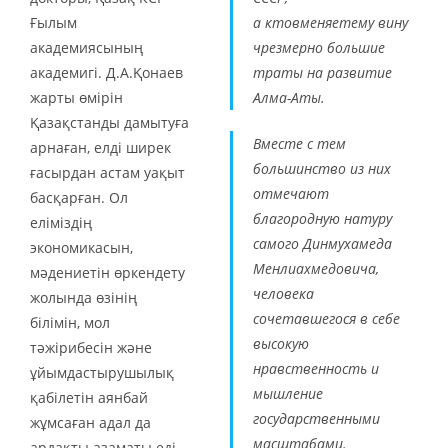
Ғылым
а ктовменяетему вину
академиясының
чрезмерно большие
академигі. Д.А.Қонаев
траты на развитие
жарты өмірін
Алма-Аты.
Қазақстанды дамытуға
Вместе с тем
арнаған, елді ширек
большинство из них
ғасырдан астам уақыт
отмечают
басқарған. Ол
благородную натуру
еліміздің
самого Динмухамеда
экономикасын,
Менлиахмедовича,
мәдениетін өркендету
человека
жолында өзінің
сочетавшегося в себе
білімін, мол
высокую
тәжірибесін және
нравственность и
ұйымдастырушылық
мышление
қабілетін аянбай
государственными
жұмсаған адал да
масштабами.
ардақты азаматы еді.