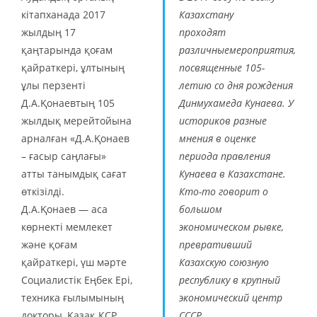
кітапханада 2017
Казахстану
жылдың 17
проходят
қаңтарында қоғам
различныемероприятия,
қайраткері, ұлтының
посвященные 105-
ұлы перзенті
летию со дня рождения
Д.А.Қонаевтың 105
Динмухамеда Кунаева. У
жылдық мерейтойына
историков разные
арналған «Д.А.Қонаев
мнения в оценке
– ғасыр саңлағы»
периода правления
атты танымдық сағат
Кунаева в Казахстане.
өткізілді.
Кто-то говорит о
Д.А.Қонаев — аса
большом
көрнекті мемлекет
экономическом рывке,
және қоғам
превративший
қайраткері, үш мәрте
Казахскую союзную
Социалистік Еңбек Ері,
республику в крупный
техника ғылымының
экономический центр
докторы, Қазақ КСР
СССР,