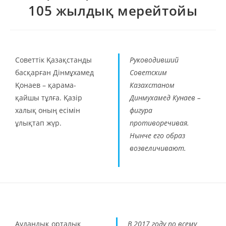
105 жылдық мерейтойы
Советтік Қазақстанды
Руководивший
басқарған Дінмұхамед
Советским
Қонаев – қарама-
Казахстаном
қайшы тұлға. Қазір
Динмухамед Кунаев –
халық оның есімін
фигура
ұлықтап жүр.
противоречивая.
Нынче его образ
возвеличивают.
Аудандық орталық
В 2017 году по всему