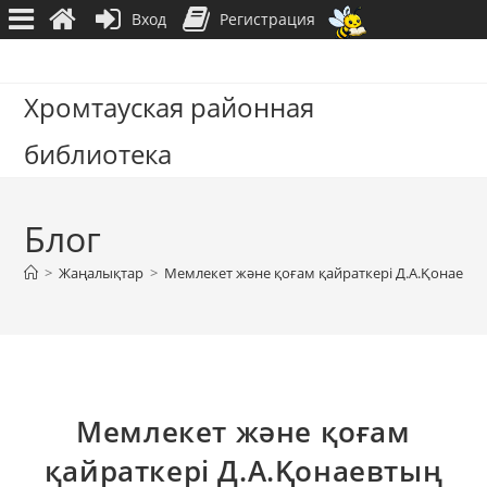
Вход
Регистрация
Перейти
к
Хромтауская районная
содержимому
библиотека
Блог
>
Жаңалықтар
>
Мемлекет және қоғам қайраткері Д.А.Қонаевт
Мемлекет және қоғам
қайраткері Д.А.Қонаевтың