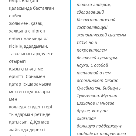
өмірі, Балқаш
только лидером,
қаласында басталған
сделалавший
еңбек
Казахстан важной
жолымен, қазақ
составляющей
халқына сіңірген
экономической системы
еңбегі жайында ол
СССР, но и
кісінің адалдығын,
покровителем
тазалығын арқау ете
деятелей культуры,
отырып
науки. С особой
қызықты әңгіме
теплотой о нем
өрбітті. Сонымен
вспоминают Олжас
қатар іс-шарамызға
Сулейменов, Бибигуль
мектеп оқушылары
Тулегенова, Мухтар
мен
Шаханов и многие
колледж студенттері
другие, кому он
тыңдарман ретінде
оказывал
қатысып, Д.Қонаев
большую поддержку в
жайында деректі
свободе их творческого