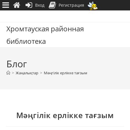
Вход
Регистрация
Перейти
к
Хромтауская районная
содержимому
библиотека
Блог
>
Жаңалықтар
>
Мәңгілік ерлікке тағзым
Мәңгілік ерлікке тағзым