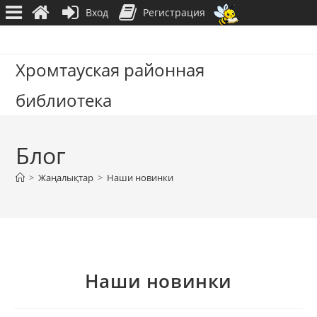
Вход
Регистрация
Перейти
к
Хромтауская районная
содержимому
библиотека
Блог
>
Жаңалықтар
>
Наши новинки
Наши новинки