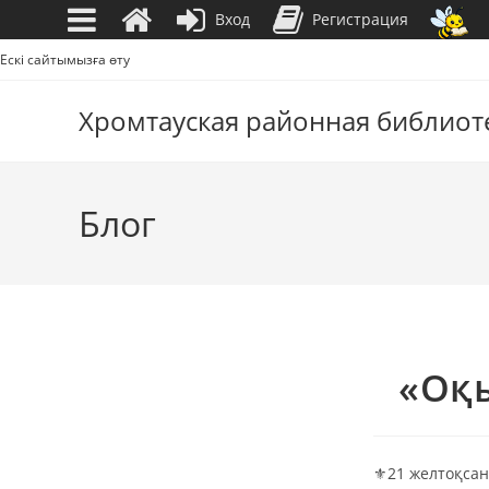
Вход
Регистрация
Перейти
Ескі сайтымызға өту
к
содержимому
Хромтауская районная библиот
Блог
«Оқ
⚜️21 желтоқса