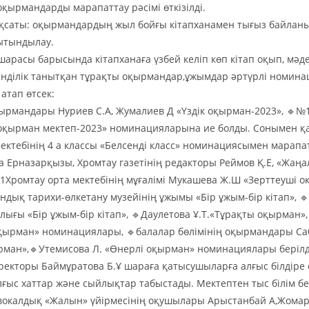
қырмандарды марапаттау рәсімі өткізілді.
қсаты: оқырмандардың жыл бойғы кітапханамен тығыз байла
ытындылау.
шарасы барысында кітапханаға үзбей келіп көп кітап оқып, мә
енділік танытқан тұрақты оқырмандар,ұжымдар әртүрлі номин
атап өтсек:
қырмандары Нуриев С.А, Жумалиев Д «Үздік оқырман-2023», 🔹№
к оқырман мектеп-2023» номинацияларына ие болды. Сонымен қ
мектебінің 4 а классы «Белсенді класс» номинациясымен марап
а Ерназарқызы, Хромтау газетінің редакторы Реймов Қ.Е, «Жаң
Хромтау орта мектебінің мұғалімі Мукашева Ж.Ш «Зерттеуші о
ндық тарихи-өлкетану музейінің ұжымы «Бір ұжым-бір кітап», 
алығы «Бір ұжым-бір кітап», 🔹Даулетова Ұ.Т.«Тұрақты оқырман»
оқырман» номинациялары, 🔹балалар бөлімінің оқырмандары Са
рман»,🔹Утемисова Л. «Өнерлі оқырман» номинациялары берілд
иректоры Баймұратова Б.Ұ шараға қатысушыларға алғыс білдіре
лғыс хаттар және сыйлықтар табыстады. Мектептен тыс білім б
окалдық «Жалын» үйірмесінің оқушылары Арыстанбай А,Жомар