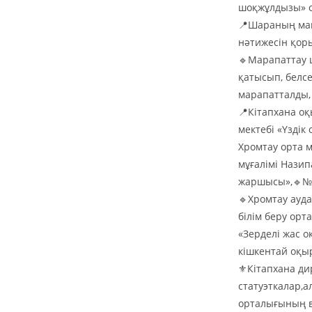
шоқжұлдызы» о
📍Шараның ма
нәтижесін қор
🔹Марапаттау 
қатысып, белс
марапатталды, 
📍Кітапхана о
мектебі «Үзді
Хромтау орта 
мұғалімі Назип
жаршысы»,🔹№1
🔹Хромтау ауда
білім беру орт
«Зерделі жас 
кішкентай оқы
⚜️Кітапхана д
статуэткалар,а
орталығының в