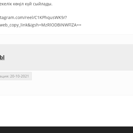
келік көңіл күй сыйлады.
stagram.com/reel/C1KPhqusWK9/?
_web_copy_link&igsh=MzRlODBiNWFlZA==
bl
ация: 20-10-2021