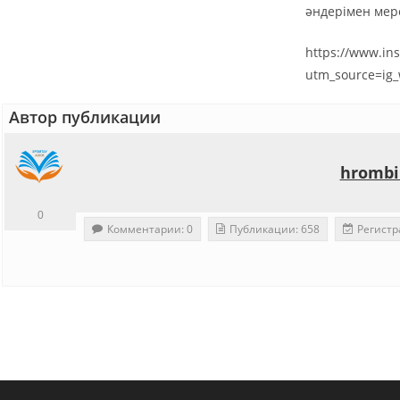
әндерімен мере
https://www.in
utm_source=ig
Автор публикации
hrombi
0
Комментарии: 0
Публикации: 658
Регистр