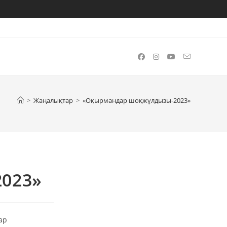
>
Жаңалықтар
>
«Оқырмандар шоқжұлдызы-2023»
023»
ар