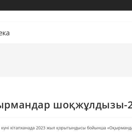
ека
ырмандар шоқжұлдызы-2
н күні кітапханада 2023 жыл қорытындысы бойынша «Оқырманд