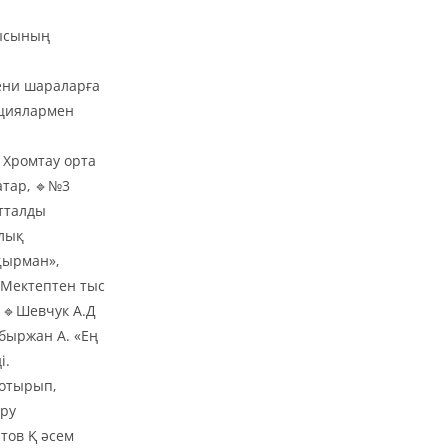
нысының
дени шараларға
ациялармен
1Хромтау орта
атар, 🔹№3
атталды
алық
қырман»,
🔹Мектептен тыс
, 🔹Шевчук А.Д
быржан А. «Ең
і.
 отырып,
еру
тов Қ әсем