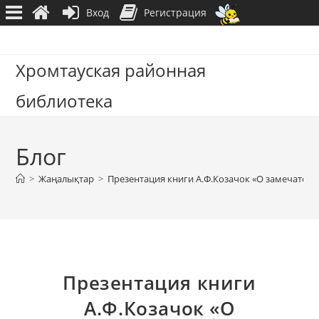
Вход
Регистрация
Перейти
к
Хромтауская районная
содержимому
библиотека
Блог
>
Жаңалықтар
>
Презентация книги А.Ф.Козачок «О замечатель
Презентация книги
А.Ф.Козачок «О