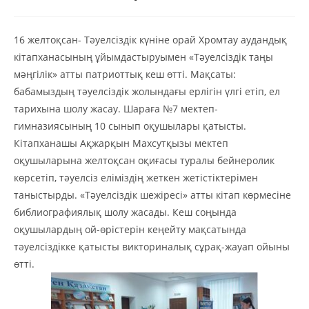
16 желтоқсан- Тәуелсіздік күніне орай Хромтау аудандық
кітапханасының ұйымдастыруымен «Тәуелсіздік таңы
мәңгілік» атты патриоттық кеш өтті. Мақсаты:
бабамыздың тәуелсіздік жолындағы ерлігін үлгі етіп, ел
тарихына шолу жасау. Шараға №7 мектеп-
гимназиясының 10 сынып оқушылары қатысты.
Кітапханашы Ақжарқын Махсутқызы мектеп
оқушыларына желтоқсан оқиғасы туралы бейнеролик
көрсетіп, тәуелсіз еліміздің жеткен жетістіктерімен
таныстырды. «Тәуелсіздік шежіресі» атты кітап көрмесіне
библиографиялық шолу жасады. Кеш соңында
оқушылардың ой-өрістерін кеңейту мақсатында
тәуелсіздікке қатысты викториналық сұрақ-жауап ойыны
өтті.