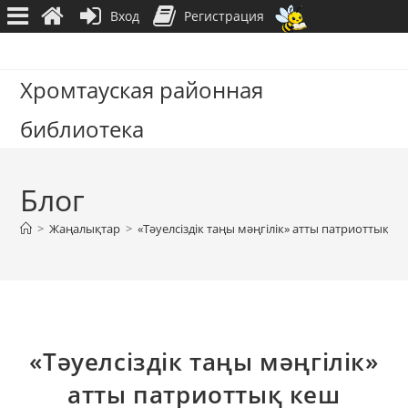
Вход
Регистрация
Перейти
к
Хромтауская районная
содержимому
библиотека
Блог
>
Жаңалықтар
>
«Тәуелсіздік таңы мәңгілік» атты патриоттық к
«Тәуелсіздік таңы мәңгілік»
атты патриоттық кеш