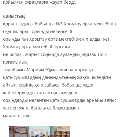
қойылған сұрақтарға жауап берді.
Сайыстың
қорытындысы бойынша №3 Хромтау орта мектебінің
оқушылары І орынды иеленсе, ІІ
орынды №4 Хромтау орта мектебі жеңіп алды. №1
Хромтау орта мектебі ІІІ орынға
ие болды. Жарыс соңында аудандық
«Қ
азақ тілі
»
қ
оғамының
төрайымы Мариям Жұмағалиева жарысқа
қатысушылардың дайындығының жақсы екендігін
айтып, көрініс қою сайысы бойынша үздік
кейіпкерлерді атап айтып, жүлделі
орындарды иеленген қатысушыларды арнайы алғыс
хатпен және бағалы сыйлықтармен
марапаттады.