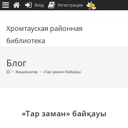
Вход
Регистрация
Перейти
к
Хромтауская районная
содержимому
библиотека
Блог
>
Жаңалықтар
>
«Тар заман» байқауы
«Тар заман» байқауы