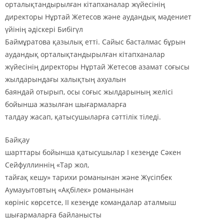
орталықтандырылған кітапханалар жүйесінің
директоры Нұртай Жетесов және аудандық мәдениет
үйінің әдіскері Бибігүл
Баймұратова қазылық етті. Сайыс басталмас бұрын
аудандық орталықтандырылған кітапханалар
жүйесінің директоры Нұртай Жетесов азамат соғысы
жылдарындағы халықтың ахуалын
баяндай отырып, осы соғыс жылдарының желісі
бойынша жазылған шығармаларға
талдау жасап, қатысушыларға сәттілік тіледі.
Байқау
шарттары бойынша қатысушылар І кезеңде Сәкен
Сейфуллиннің
«
Тар жол,
тайғақ кешу
»
тарихи романынан және Жүсіпбек
Аумауытовтың
«
Ақбілек
»
романынан
көрініс көрсетсе, ІІ кезеңде командалар аталмыш
шығармаларға байланысты