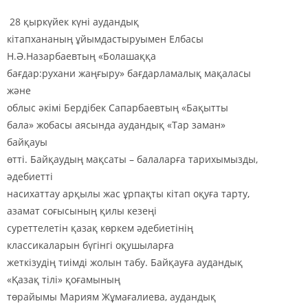
28 қ
ыркүйек күні аудандық
кітапхананың ұйымдастыруымен Елбасы
Н.Ә.Назарбаевтың
«
Болашаққа
бағдар:рухани жаңғыру
»
бағдарламалық мақаласы
және
облыс әкімі Бердібек Сапарбаевтың
«
Бақытты
бала
»
жобасы аясында аудандық
«
Тар заман
»
байқауы
өтті.
Байқаудың мақсаты – балаларға тарихымызды,
әдебиетті
насихаттау арқылы жас ұрпақты кітап оқуға тарту,
азамат соғысының қилы кезеңі
суреттелетін қазақ көркем әдебиетінің
классикаларын бүгінгі оқушыларға
жеткізудің тиімді жолын табу. Байқауға аудандық
«Қ
азақ тілі
» қ
оғамының
төрайымы Мариям Жұмағалиева, аудандық