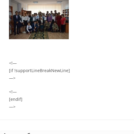
<!—
[if !supportLineBreakNewLine]
—>
<!—
[endif]
—>