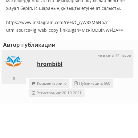
мәтелдерді жалғастыр ойындарына оқушылар белсене
жауап беріп, іс-шараның қызықты өтуіне ат салысты.
https://www.instagram.com/reel/C_iyW83M6Nb/?
utm_source=ig_web_copy_link&igsh=MzRlODBiNWFlZA==
Автор публикации
не в сети 14 часов
hrombibl
0
Комментарии: 0
Публикации: 660
Регистрация: 20-10-2021