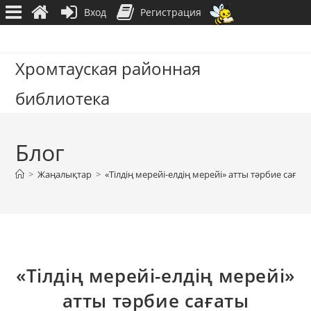
Вход
Регистрация
Перейти
к
Хромтауская районная
содержимому
библиотека
Блог
>
Жаңалықтар
>
«Тілдің мерейі-елдің мерейі» атты тәрбие сағат
«Тілдің мерейі-елдің мерейі»
атты тәрбие сағаты