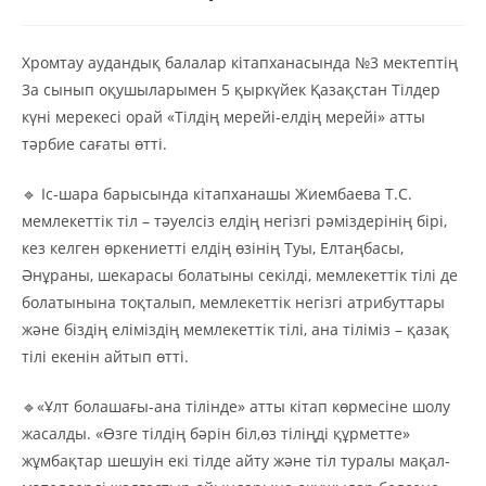
Хромтау аудандық балалар кітапханасында №3 мектептің
3а сынып оқушыларымен 5 қыркүйек Қазақстан Тілдер
күні мерекесі орай «Тілдің мерейі-елдің мерейі» атты
тәрбие сағаты өтті.
🔹 Іс-шара барысында кітапханашы Жиембаева Т.С.
мемлекеттік тіл – тәуелсіз елдің негізгі рәміздерінің бірі,
кез келген өркениетті елдің өзінің Туы, Елтаңбасы,
Әнұраны, шекарасы болатыны секілді, мемлекеттік тілі де
болатынына тоқталып, мемлекеттік негізгі атрибуттары
және біздің еліміздің мемлекеттік тілі, ана тіліміз – қазақ
тілі екенін айтып өтті.
🔹«Ұлт болашағы-ана тілінде» атты кітап көрмесіне шолу
жасалды. «Өзге тілдің бәрін біл,өз тіліңді құрметте»
жұмбақтар шешуін екі тілде айту және тіл туралы мақал-