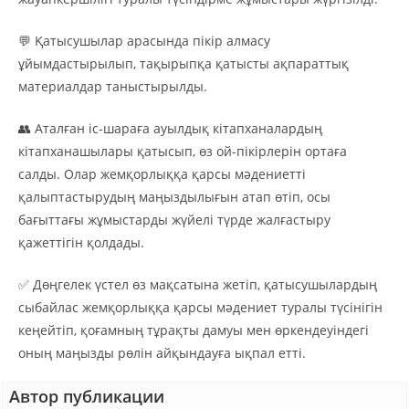
💬 Қатысушылар арасында пікір алмасу
ұйымдастырылып, тақырыпқа қатысты ақпараттық
материалдар таныстырылды.
👥 Аталған іс-шараға ауылдық кітапханалардың
кітапханашылары қатысып, өз ой-пікірлерін ортаға
салды. Олар жемқорлыққа қарсы мәдениетті
қалыптастырудың маңыздылығын атап өтіп, осы
бағыттағы жұмыстарды жүйелі түрде жалғастыру
қажеттігін қолдады.
✅ Дөңгелек үстел өз мақсатына жетіп, қатысушылардың
сыбайлас жемқорлыққа қарсы мәдениет туралы түсінігін
кеңейтіп, қоғамның тұрақты дамуы мен өркендеуіндегі
оның маңызды рөлін айқындауға ықпал етті.
Автор публикации