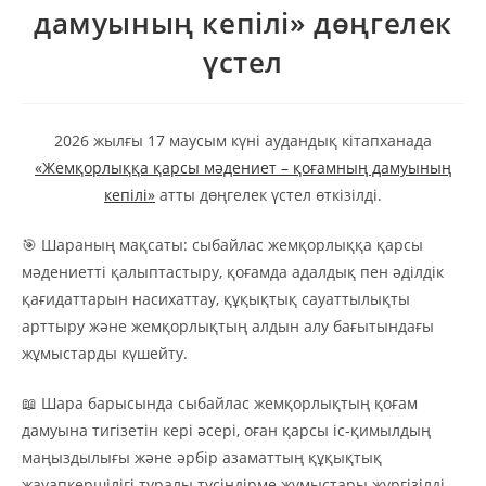
дамуының кепілі» дөңгелек
үстел
2026 жылғы 17 маусым күні аудандық кітапханада
«Жемқорлыққа қарсы мәдениет – қоғамның дамуының
кепілі»
атты дөңгелек үстел өткізілді.
🎯 Шараның мақсаты: сыбайлас жемқорлыққа қарсы
мәдениетті қалыптастыру, қоғамда адалдық пен әділдік
қағидаттарын насихаттау, құқықтық сауаттылықты
арттыру және жемқорлықтың алдын алу бағытындағы
жұмыстарды күшейту.
📖 Шара барысында сыбайлас жемқорлықтың қоғам
дамуына тигізетін кері әсері, оған қарсы іс-қимылдың
маңыздылығы және әрбір азаматтың құқықтық
жауапкершілігі туралы түсіндірме жұмыстары жүргізілді.