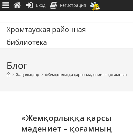
Вход
Регистрация
Перейти
к
Хромтауская районная
содержимому
библиотека
Блог
>
Жаңалықтар
>
«Жемқорлыққа қарсы мәдениет – қоғамның дам
«Жемқорлыққа қарсы
мәдениет – қоғамның